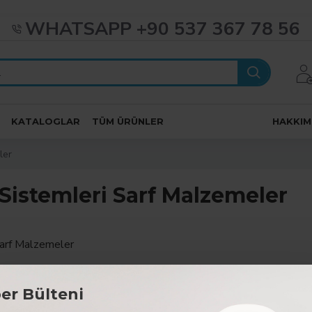
WHATSAPP +90 537 367 78 56
KATALOGLAR
TÜM ÜRÜNLER
HAKKIM
ler
 Sistemleri Sarf Malzemeler
Sarf Malzemeler
lunamadı.
er Bülteni