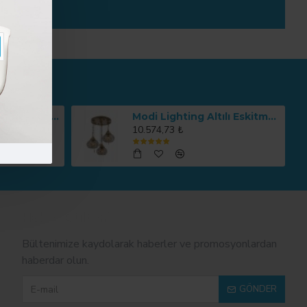
Kare Renkli Çanta Zigon 4'lü Sehpa Takımı MOD-OA-A166
Modi Lighting Altılı Eskitme Osmanlı Sarkıt Avize Mod-Av-4466-3es
10.574,73 ₺
Haber Bülteni
Bültenimize kaydolarak haberler ve promosyonlardan
haberdar olun.
GÖNDER