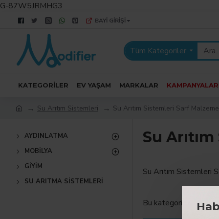
G-87W5JRMHG3
BAYI GIRIŞI
Tüm Kategoriler
KATEGORILER
EV YAŞAM
MARKALAR
KAMPANYALAR
Su Arıtım Sistemleri
Su Arıtım Sistemleri Sarf Malzeme
Su Arıtım
AYDINLATMA
MOBILYA
GIYIM
Su Arıtım Sistemleri 
SU ARITMA SISTEMLERI
Bu kategoride ürün bu
Hab