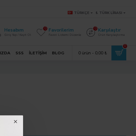
TÜRKÇE
₺
TÜRK LIRASI
0
0
Hesabım
Favorilerim
Karşılaştır
Giriş Yap / Kayıt Ol
Favori Listemi Düzenle
Ürün Karşılaştırma
0
0 ürün - 0,00 ₺
IZDA
SSS
İLETIŞIM
BLOG