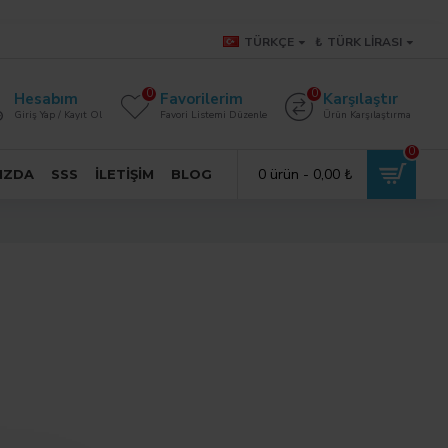
TÜRKÇE
₺
TÜRK LIRASI
0
0
Hesabım
Favorilerim
Karşılaştır
Giriş Yap / Kayıt Ol
Favori Listemi Düzenle
Ürün Karşılaştırma
0
0 ürün - 0,00 ₺
IZDA
SSS
İLETIŞIM
BLOG