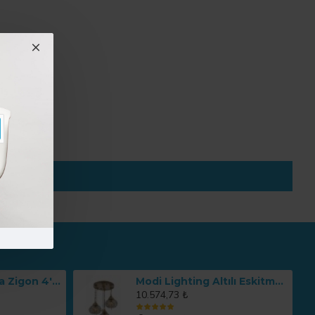
Kare Renkli Çanta Zigon 4'lü Sehpa Takımı MOD-OA-A166
Modi Lighting Altılı Eskitme Osmanlı Sarkıt Avize Mod-Av-4466-3es
10.574,73 ₺