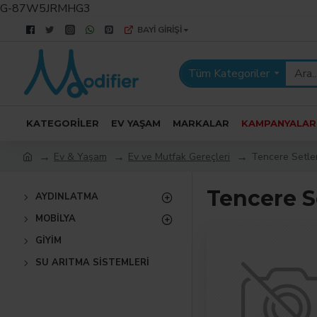
G-87W5JRMHG3
BAYI GIRIŞI
Tüm Kategoriler
KATEGORILER
EV YAŞAM
MARKALAR
KAMPANYALAR
Ev & Yaşam
Ev ve Mutfak Gereçleri
Tencere Setle
Tencere S
AYDINLATMA
MOBILYA
GIYIM
SU ARITMA SISTEMLERI