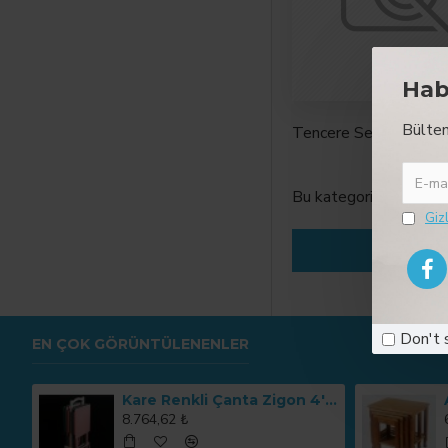
Hab
Bülten
Tencere Setleri/Tence
Bu kategoride ürün bu
Gizl
Don't 
EN ÇOK GÖRÜNTÜLENENLER
Kare Renkli Çanta Zigon 4'lü Sehpa Takımı MOD-OA-A167
8.764,62 ₺