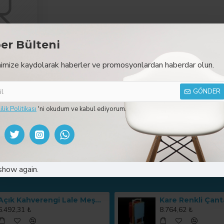
er Bülteni
imize kaydolarak haberler ve promosyonlardan haberdar olun.
reler
GÖNDER
lunamadı.
ilik Politikası
'ni okudum ve kabul ediyorum.
DEVAM
show again.
Açık Kahverengi Lale Meşe Zigon 4'lü Sehpa Takımı MOD-OA-A151
6.492,31 ₺
8.764,62 ₺